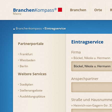
Branchen
Kompass
®
Branchen
Orte
R
Mainz
Branchenkompass
Eintragservice
Eintragservice
Partnerportale
Firma
Frankfurt
Böckel, Nikola u. Hermann
Wiesbaden
Berlin
Weitere Services
Anspechpartner
Stadtplan
Stellenangebote
Ausbildungsplätze
Straße und Hausnumme
Heinrich-von-Gagern-Str. 3