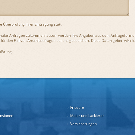
che Überprüfung Ihrer Eintragung statt.
mular Anfragen zukommen lassen, werden Ihre Angaben aus dem Anfrageformula
für den Fall von Anschlussfragen bei uns gespeichert. Diese Daten geben wir nich
klärung
.
Friseure
ensionen
Maler und Lackierer
Versicherungen