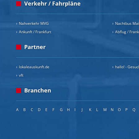
Verkehr / Fahrpläne
Nahverkehr MVG
Nachtbus Ma
Ankunft / Frankfurt
Abflug / Fran
Partner
lokaleauskunft.de
hallo! - Gesu
vft
Branchen
A
B
C
D
E
F
G
H
I
J
K
L
M
N
O
P
Q