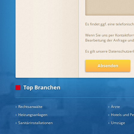
Es findet ggf. eine telefonis
Wenn Sie uns per Kontaktfor
Bearbeitung der Anfrage und 
Es gilt unsere
Datenschutzer
Absenden
Top Branchen
Rechtsanwälte
Ärzte
Heizungsanlagen
Hotels und P
Sanitärinstallationen
Umzüge