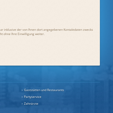
r inklusive der von Ihnen dort angegebenen Kontaktdaten zwecks
t ohne Ihre Einwilligung weiter.
Gaststätten und Restaurants
Partyservice
Zahnärzte