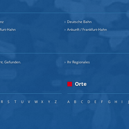
inz
Deutsche Bahn
kfurt-Hahn
Ankunft / Frankfurt-Hahn
cht. Gefunden.
Ihr Regionales
Orte
R
S
T
U
V
W
X
Y
Z
A
B
C
D
E
F
G
H
I