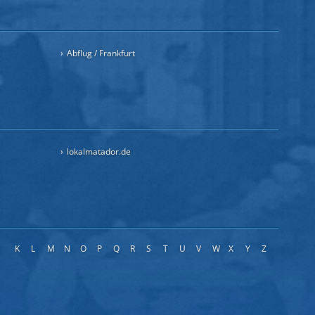
Abflug / Frankfurt
lokalmatador.de
J
K
L
M
N
O
P
Q
R
S
T
U
V
W
X
Y
Z