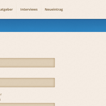
atgeber
Interviews
Neueintrag
r
3